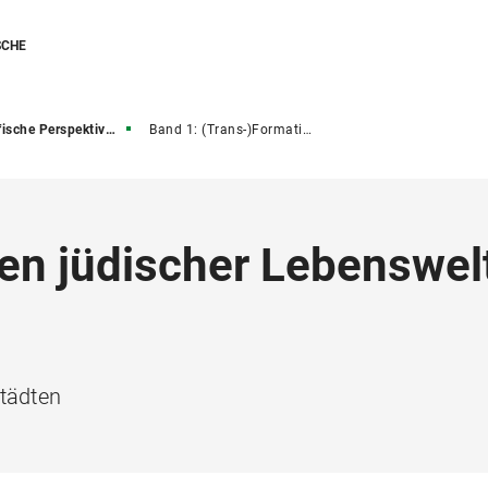
SCHE
spektiven auf das östliche Europa
Band 1: (Trans-)Formationen jüdischer Lebenswelten nach 1989
en jüdischer Lebenswel
Städten