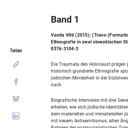
Band 1
Vanda Vitti (2015): (Trans-)Format
Ethnografie in zwei slowakischen Stä
8376-3104-3
Teilen
Die Traumata des Holocaust prägen j
historisch grundierte Ethnografie s
jüdischen Minderheit in der Südslow
nach.
Biografische Interviews mit drei Ge
erhellen, wie sich jüdische Identität
dem materiellen und immateriellen j
mit neuem Antisemitismus, alten Än
Rahmen der postsozialistischen Tra