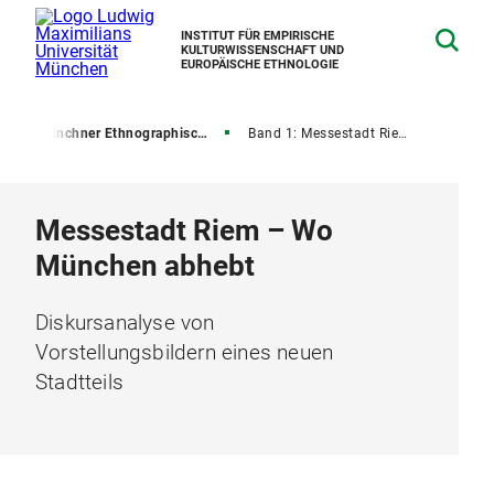
INSTITUT FÜR EMPIRISCHE
KULTURWISSENSCHAFT UND
EUROPÄISCHE ETHNOLOGIE
n
Münchner Ethnographische Schriften
Band 1: Messestadt Riem – Wo München abhebt
Messestadt Riem – Wo
München abhebt
Diskursanalyse von
Vorstellungsbildern eines neuen
Stadtteils