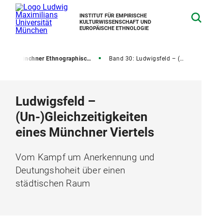
INSTITUT FÜR EMPIRISCHE
KULTURWISSENSCHAFT UND
EUROPÄISCHE ETHNOLOGIE
n
Münchner Ethnographische Schriften
Band 30: Ludwigsfeld – (Un-)Gleichzeitigkeiten eines Münchner Viertels
Ludwigsfeld –
(Un-)Gleichzeitigkeiten
eines Münchner Viertels
Vom Kampf um Anerkennung und
Deutungshoheit über einen
städtischen Raum