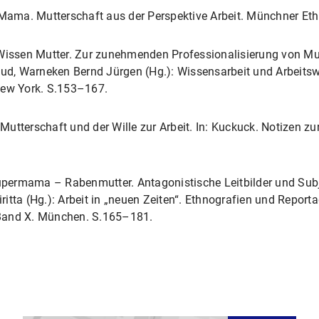
y Mama. Mutterschaft aus der Perspektive Arbeit. Münchner Et
 Wissen Mutter. Zur zunehmenden Professionalisierung von Mut
aud, Warneken Bernd Jürgen (Hg.): Wissensarbeit und Arbeitsw
New York. S.153–167.
tterschaft und der Wille zur Arbeit. In: Kuckuck. Notizen zur 
Supermama – Rabenmutter. Antagonistische Leitbilder und Sub
r, Piritta (Hg.): Arbeit in „neuen Zeiten“. Ethnografien und Repo
 Band X. München. S.165–181.