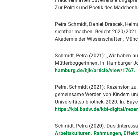
mädchenhaften Juvenalisierungsprakt
SoSe 2018 Übung BA: Rezepturen d
Zur Politik und Poetik des Mädchenh
Freche Moms. Juvenalisierungspr
München
mit Stella Kuklinski. Siebte Tagun
4.6.2022.
Petra Schmidt, Daniel Drascek, Helmu
SoSe 2017 Übung BA: Ästhetik im A
sichtbar machen. Bericht 2020/2021.
München
„Ästhetische Fürsorgearbeit am Be
Akademie der Wissenschaften. Münch
Wandel“ am Institut für Empirisc
SoSe 2017 Seminar BA: Ästhetik im
Schmidt, Petra (2021): „Wir haben 
München
„Wir haben auch mal Milka gemach
Mütterboggerinnen. In: Hamburger Jo
Vortrag im Rahmen des 42. DGV-Ko
Wise 2016/17 Proseminar: Einführu
hamburg.de/hjk/article/view/1767.
Empirische Kulturwissenschaft u
Lifestylebloggen als kreative Arbe
Empirische Kulturwissenschaft un
Petra, Schmidt (2021): Rezension zu
SoSe 2016 Seminar BA: Aktuelle De
gemeinsame Werden von Kindern und E
Empirische Kulturwissenschaft u
„Total Quality Mama. Mutterschaft
Universitätsbibliothek, 2020. In: Ba
am Institut für Empirische Kultu
https://kbl.badw.de/kbl-digital/rez
SoSe 2016 Übung BA: Aktuelle Deba
Empirische Kulturwissenschaft u
Der Blog „Hauptstadtmutti“ – Anle
Schmidt, Petra (2020): Das ‚Interess
der DGV-Kommission Arbeitskulture
WiSe 2015/16 Seminar BA : Liebe i
Arbeitskulturen. Rahmungen, Effek
Kulturanthropologie/Volkskunde a