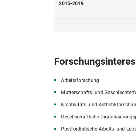
2015-2019
2012-2016
2013-2014
Forschungsinteres
2011-2015
2003-2010
Arbeitsforschung
Mutterschafts- und Geschlechter
Kreativitäts- und Ästhetikforschu
Gesellschaftliche Digitalisierung
Postfordistische Arbeits- und Le