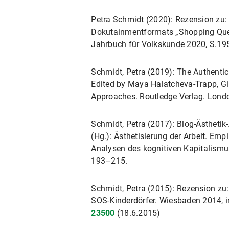
Ethnologie, LMU München
„Ästhetik – Familie – Identität Zu
Petra Schmidt (2020): Rezension zu
WiSe 2015/16 Übung BA: Liebe in Z
des Workshops der DokotorandInne
Dokutainmentformats „Shopping Queen“
Ethnologie, LMU München
Raum – Identität: Theoretische u
Jahrbuch für Volkskunde 2020, S.19
20..21. Oktober 2016.
WiSe 2012/13 Übung BA: Arbeit und
Schmidt, Petra (2019): The Authentic 
Ethnologie, LMU München
Organisation des Workshops der D
Edited by Maya Halatcheva-Trapp, Gi
„Familie – Raum – Identität: The
SoSe 2012 Proseminar BA: „Be Cre
Approaches. Routledge Verlag. Londo
München, 20..21. Oktober 2016.
Institut für Empirische Kulturwi
Schmidt, Petra (2017): Blog-Ästhetik-
„Fürsorgearbeit als Kreativarbeit
WiSe 2011/12 Übung: Einführung in
(Hg.): Ästhetisierung der Arbeit. Empi
Kulturwissenschaft und Europäis
und Europäische Ethnologie, LM
Analysen des kognitiven Kapitalismus
„Mit Leib und Wissen Mutter“, Vo
193–215.
WiSe 2010/11 Tutorium zu Vorlesun
und Arbeitswissen“ an der Zeppelin
(Prof. Dr. Irene Götz), Institut 
Schmidt, Petra (2015): Rezension zu:
„Supermami – Rabenmutter. Die fle
SOS-Kinderdörfer. Wiesbaden 2014, i
Bookrelease-Party zur Publikation
23500
(18.6.2015)
im Lernforschungsprojekte „Spätm