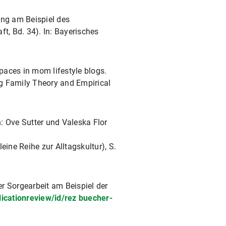
n Familien“, Vortrag im Rahmen
ng am Beispiel des
nschaft und Europäische
ät von Familie“. „Familie –
t, Bd. 34). In: Bayerisches
Jugendinstitut e.V. München,
urwissenschaft und Europäische
spaces in mom lifestyle blogs.
„Multilokalität von Familie“.
ng Family Theory and Empirical
Deutschen Jugendinstitut e.V.
onomisierten Kreativbegriffs,
n: Ove Sutter und Valeska Flor
ür Empirische
pirische Kulturwissenschaft
ne Reihe zur Alltagskultur), S.
nd Regimes von Wissensarbeit
he und biografische Zugänge.
 LMU München
r Sorgearbeit am Beispiel der
t.“ Vortrag im Rahmen der
icationreview/id/rez buecher-
f- und Einbrüchen entstanden
r 2010.