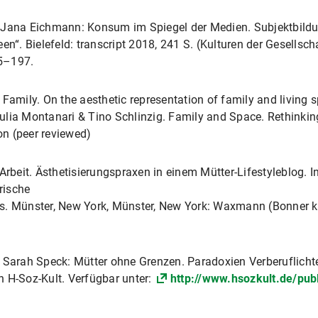
r Frage ästhetischer Praxen und ihrer identitären Bedeutung i
: Jana Eichmann: Konsum im Spiegel der Medien. Subjektbildu
eiten des Kapitalismus, Institut für Empirische Kulturwisse
n-Netzwerkes der Schumpeter Forschungsgruppe „Multilokalit
. Bielefeld: transcript 2018, 241 S. (Kulturen der Gesellschaf
nd empirische Zugänge nach dem Spatial Turn“ am Deutschen 
5–197.
 Kreativität im Postfordismus, Institut für Empirische Kult
Family. On the aesthetic representation of family and living 
okotorandInnen-Netzwerkes der Schumpeter Forschungsgruppe 
ulia Montanari & Tino Schlinzig. Family and Space. Rethinki
oretische und empirische Zugänge nach dem Spatial Turn“ am 
ative!-Total Normal”. Zum Bedeutungswandel eines “neuen ök
n (peer reviewed)
ssenschaft und Europäische Ethnologie, LMU München
Arbeit. Ästhetisierungspraxen in einem Mütter-Lifestyleblog. I
“. Vortrag im Rahmen des Forschungskolloquiums am Institut f
 die Techniken wissenschaftlichen Arbeitens, Institut für Em
rische
che Ethnologie, LMU München, November 2015.
U München
. Münster, New York, Münster, New York: Waxmann (Bonner klei
rtrag im Rahmen der 15. DGV Arbeitskulturtagung „Kulturen u
g „ Nationale Identitäten. Kulturhistorische, ethnographisc
 Universität Friedrichshafen. 7.–9. April 2011.
für Empirische Kulturwissenschaft und Europäische Ethnologie,
 Sarah Speck: Mütter ohne Grenzen. Paradoxien Verberuflichte
xibilisierte Hausfrau zwischen Leitbildern und Arbeitsrealitä
n H-Soz-Kult. Verfügbar unter:
http://www.hsozkult.de/publ
 „Arbeit in neuen Zeiten. Ethnografien und Reportagen zur Au
oderne Lebens- und Arbeitswelten“ am Institut für2. Novembe