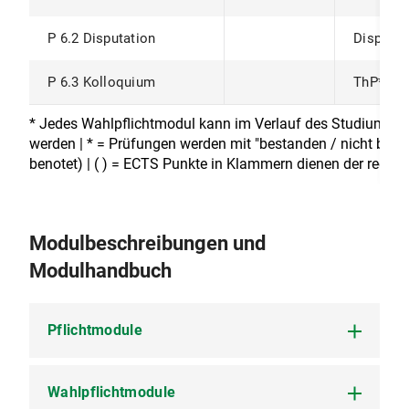
P 6.2 Disputation
Disputat
P 6.3 Kolloquium
ThP*
* Jedes Wahlpflichtmodul kann im Verlauf des Studiums n
werden | * = Prüfungen werden mit "bestanden / nicht besta
benotet) | ( ) = ECTS Punkte in Klammern dienen der rechn
Modulbeschreibungen und
Modulhandbuch
Pflichtmodule
Wahlpflichtmodule
P 1 Basismodul Einführung in die Empirische