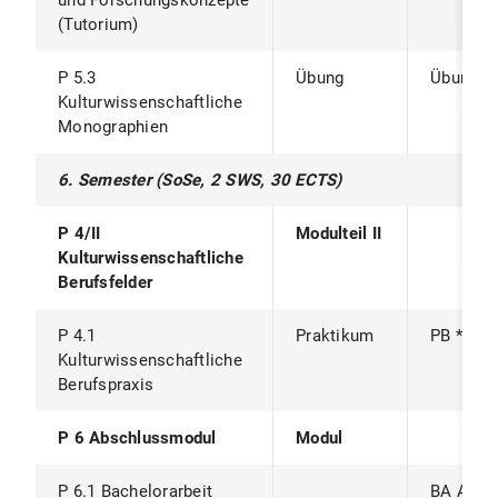
und Forschungskonzepte
(Tutorium)
P 5.3
Übung
Übungsa
Kulturwissenschaftliche
Monographien
6. Semester (SoSe, 2 SWS, 30 ECTS)
P 4/II
Modulteil II
Kulturwissenschaftliche
Berufsfelder
P 4.1
Praktikum
PB *
Kulturwissenschaftliche
Berufspraxis
P 6 Abschlussmodul
Modul
P 6.1 Bachelorarbeit
BA Arbei