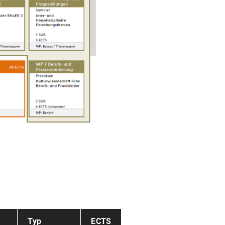
Typ
ECTS