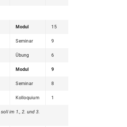
Modul
15
Seminar
9
Übung
6
Modul
9
Seminar
8
Kolloquium
1
ll im 1., 2. und 3.