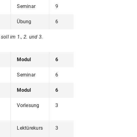
Seminar
9
Übung
6
ll im 1., 2. und 3.
Modul
6
Seminar
6
Modul
6
Vorlesung
3
Lektürekurs
3