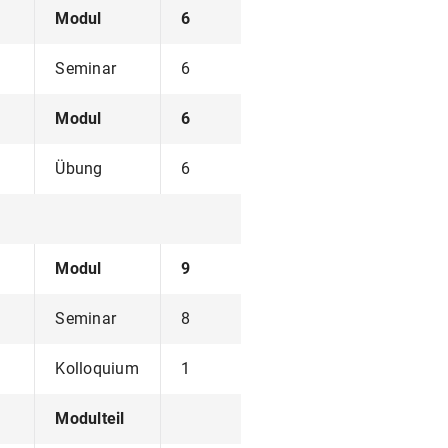
Modul
6
Seminar
6
Modul
6
Übung
6
Modul
9
Seminar
8
Kolloquium
1
Modulteil