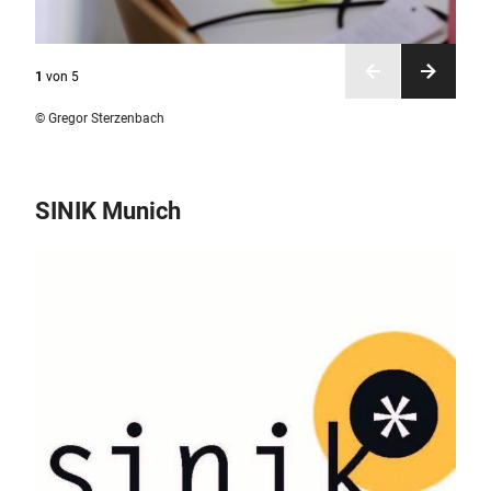
1
von
5
© Gregor Sterzenbach
SINIK Munich