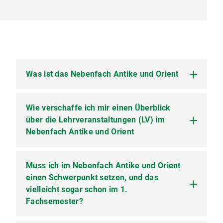
Was ist das Nebenfach Antike und Orient
Wie verschaffe ich mir einen Überblick
Viele Hauptfächer haben sich zu einem großen
Nebenfach zusammengetan. Somit findet ihr im
über die Lehrveranstaltungen (LV) im
Nebenfach Antike und Orient die
Nebenfach Antike und Orient
Lehrveranstaltungen der jeweiligen beteiligten
Hauptfächer, die zeitlich, räumlich und
geschichtlich sehr unterschiedlich sein können:
Muss ich im Nebenfach Antike und Orient
In "Lehre, Studium und Forschung" (LSF) (
Ägyptologie und Koptologie
,
Alter Orient
,
www.lsf.lmu.de
einen Schwerpunkt setzen, und das
) findet ihr alle
Archäologie,
Buddhistische und Südasiatische
Lehrveranstaltungen.
vielleicht sogar schon im 1.
Studien
,
Griechische Studien
,
Japanologie
,
Ihr könnt auch ohne Anmeldung unter
Fachsemester?
Naher und Mittlerer Osten
,
Sinologie
.
"Vorlesungsverzeichnis" → "Fakultät für
Da sich das beteiligte Bachelor Hauptfach
Kulturwissenschaften" → "Bachelor Antike und