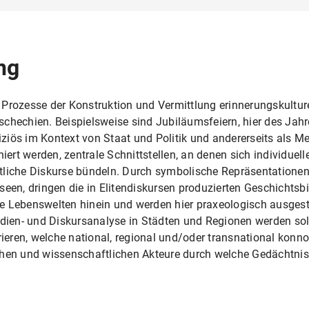
ng
 Prozesse der Konstruktion und Vermittlung erinnerungskultur
chechien. Beispielsweise sind Jubiläumsfeiern, hier des Jahr
ffiziös im Kontext von Staat und Politik und andererseits als 
niert werden, zentrale Schnittstellen, an denen sich individue
liche Diskurse bündeln. Durch symbolische Repräsentationen u
n, dringen die in Elitendiskursen produzierten Geschichtsbi
che Lebenswelten hinein und werden hier praxeologisch ausgest
ien- und Diskursanalyse in Städten und Regionen werden sol
orieren, welche national, regional und/oder transnational konn
chen und wissenschaftlichen Akteure durch welche Gedächtnis