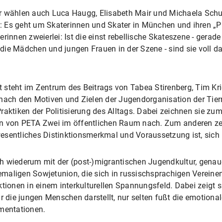
 wählen auch Luca Haugg, Elisabeth Mair und Michaela Schuppe
 Es geht um Skaterinnen und Skater in München und ihren „Pla
erinnen zweierlei: Ist die einst rebellische Skateszene - ger
ie Mädchen und jungen Frauen in der Szene - sind sie voll d
 steht im Zentrum des Beitrags von Tabea Stirenberg, Tim Kr
 nach den Motiven und Zielen der Jugendorganisation der Ti
raktiken der Politisierung des Alltags. Dabei zeichnen sie zum
n von PETA Zwei im öffentlichen Raum nach. Zum anderen zei
esentliches Distinktionsmerkmal und Voraussetzung ist, sich
h wiederum mit der (post-)migrantischen Jugendkultur, genau
maligen Sowjetunion, die sich in russischsprachigen Vereine
ktionen in einem interkulturellen Spannungsfeld. Dabei zeigt 
ür die jungen Menschen darstellt, nur selten fußt die emotiona
umentationen.