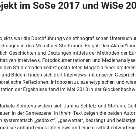
jekt im SoSe 2017 und WiSe 2
rojekts war die Durchführung von ethnografischen Untersuchu
eibungen in den Münchner Stadtraum. Es galt den Akteur*inn
eßlich Geschichten und Deutungen mittels der Methoden der Eu
tativen Interviews, Fotodokumentationen und Medienanalysen
den Studierenden selbst gestalteten Magazin einer breiteren 
und Bildern finden sich dort Interviews mit unseren Gesprächs
oretische Reflexionen, Infoboxen zu szenetypischen und wisse
ntation der Ergebnisse fand im Mai 2018 in der Glockenbachwe
arketa Spiritova widem sich Janina Schletz und Stefanie Ge
en in der Gameszene. In ihrem Text zeigen die beiden Autori
 systematisch „gedoxxt“, „geswattet“, bedrängt und belästig
igen sie anhand eines Interviews und einem selbst entworfen