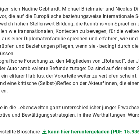
gen sich Nadine Gebhardt, Michael Brielmaier und Nicolas Ditt
, die auf die Europäische beziehungsweise Internationale Sc
, welch hohen Stellenwert Bildung, die Kenntnis von Sprachen
nalen wie transnationalen, Kontexten zu bewegen, für die wei
aus einer Diplomatenfamilie sprechen und erfahren, wie und m
üpfen und Beziehungen pflegen, wenn sie - bedingt durch die B
üssen.
rafische Forschung zu den Mitgliedern von „Rotaract“, der 
 der Autor ambivalente Befunde zutage: Da sind auf der einen 
ein elitärer Habitus, der Vorurteile weiter zu vertiefen schein
nd eine kritische (Selbst-)Reflexion der Akteur*innen, die ein
ren.
ke in die Lebenswelten ganz unterschiedlicher junger Erwachsen
motive und Bewältigungsstrategien, in ihre Werthaltungen, Wü
rstellte Broschüre
kann hier heruntergeladen (PDF, 15.93