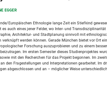
NE EGGER
unde/Europäischen Ethnologie lange Zeit ein Stiefkind gewesen,
 es auch eines jener Felder, wo Inter- und Transdisziplinarit
phie, Architektur- und Stadtplanung sinnvoll mit ethnologisc
n verknüpft werden können. Gerade München bietet vor Ort ei
ropologischer Forschung auszuprobieren und zu einem besser
 beizutragen. Im ersten Semester dieses Studienprojektes wur
sowie mit den Recherchen für das Projekt begonnen. Im zwei
an den Fragestellungen und Interpretationen gearbeitet. Im d
ngen abgeschlossen und an – möglicher Weise unterschiedlic