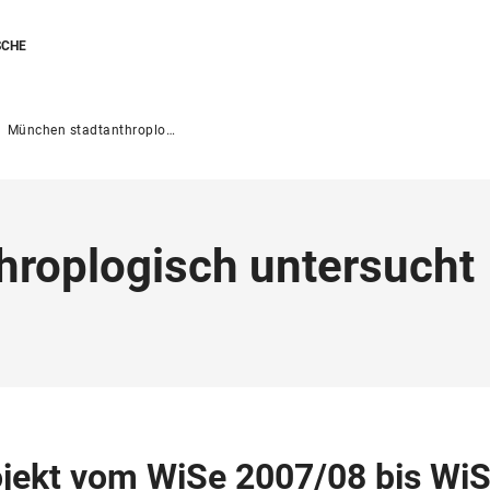
SCHE
München stadtanthroplogisch untersucht
roplogisch untersucht
jekt vom WiSe 2007/08 bis Wi