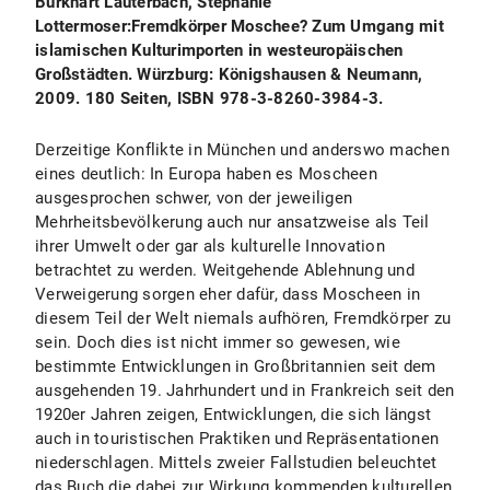
Burkhart Lauterbach, Stephanie
Lottermoser:Fremdkörper Moschee? Zum Umgang mit
islamischen Kulturimporten in westeuropäischen
Großstädten. Würzburg: Königshausen & Neumann,
2009. 180 Seiten, ISBN 978-3-8260-3984-3.
Derzeitige Konflikte in München und anderswo machen
eines deutlich: In Europa haben es Moscheen
ausgesprochen schwer, von der jeweiligen
Mehrheitsbevölkerung auch nur ansatzweise als Teil
ihrer Umwelt oder gar als kulturelle Innovation
betrachtet zu werden. Weitgehende Ablehnung und
Verweigerung sorgen eher dafür, dass Moscheen in
diesem Teil der Welt niemals aufhören, Fremdkörper zu
sein. Doch dies ist nicht immer so gewesen, wie
bestimmte Entwicklungen in Großbritannien seit dem
ausgehenden 19. Jahrhundert und in Frankreich seit den
1920er Jahren zeigen, Entwicklungen, die sich längst
auch in touristischen Praktiken und Repräsentationen
niederschlagen. Mittels zweier Fallstudien beleuchtet
das Buch die dabei zur Wirkung kommenden kulturellen