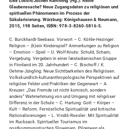
Eike Lossin/Jochen Ramming (Hg.): Reine
Glaubenssache? Neue Zugangsdaten zu religiösen und
spirituellen Phänomenen im Prozess der
Säkularisierung. Würzburg: Königshausen & Neumann,
2015, 198 Seiten, ISBN: 978-3-8260-5816-5.
C. Burckhardt-Seebass: Vorwort – C. Köhle-Hezinger:
Religion – (k)ein Kinderspiel? Anmerkungen zu Religion
– Emotion – Spiel – U. Wolf-Knuts: Schuld, Scham,
Vergebung. Vergeben in einer læstadianischen Gruppe
in Finnland im 20. Jahrhundert – C. Bischoff / K.
Oehme-Jüngling: Neue Sichtbarkeiten des Religiösen.
Volkskundlich-kulturanthropologische Perspektiven auf
religiöse Felder und Praktiken der Gegenwart – A.
Kreuzer: „Das Fremde ist nicht komisch, sondern
anders“ Wahrnehmung von und Umgang mit religiöser
Differenz in der Schule – C. Hartung: Gott – Körper –
Kult – Reform. Fernöstliche Spiritualität und kritische
Rationalisierungen – L. Vindiš-Roesler: Mit Spiritualität
im Rucksack. Spiritueller Tourismus im
postkommunistischen Slowenien. Pilgerweg als