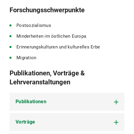
Forschungsschwerpunkte
Postsozialismus
Minderheiten im östlichen Europa
Erinnerungskulturen und kulturelles Erbe
Migration
Publikationen, Vorträge &
Lehrveranstaltungen
Publikationen
Vorträge
Vitti, Vanda (2015):
(Trans-)Formationen jüdischer Le
nach 1989. Eine Ethnografie in zwei slowakischen Städte