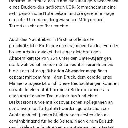
Denkmal in Prekaz, das durch die zufällige Anwesenheit
eines Bruders des getöteten UCK-Kommandanten eine
sehr persönliche Note bekam und die generelle Frage
nach der Unterscheidung zwischen Märtyrer und
Terrorist sehr greifbar machte.
Auch das Nachtleben in Pristina offenbarte
grundsätzliche Probleme dieses jungen Landes, von der
hohen Arbeitslosigkeit bei einer gleichzeitigen
Akademikerrate von 35% unter den Unter-35jährigen,
stark wahrzunehmenden Geschlechterhierarchien bis
hin zu den offen geäußerten Abwanderungsplänen
gepaart mit dem familiären Druck, dem gerade junge
Männer ausgesetzt sind. Diese Beobachtungen konnten
sowohl in einer stattfindenden Reflexionsrunde als
auch am nächsten Tag in einer ausführlichen
Diskussionsrunde mit kosovarischen KollegInnen an
der Universität fortgeführt werden; gerade auch der
Austausch mit jungen Studierenden erwies sich als
gewinnbringend für beide Seiten. Nach einem Besuch
des lokalen Freilichtmuseums mit einem der ältesten