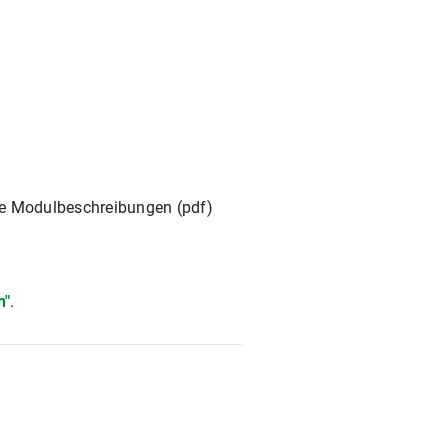
ie Modulbeschreibungen (pdf)
n"
.