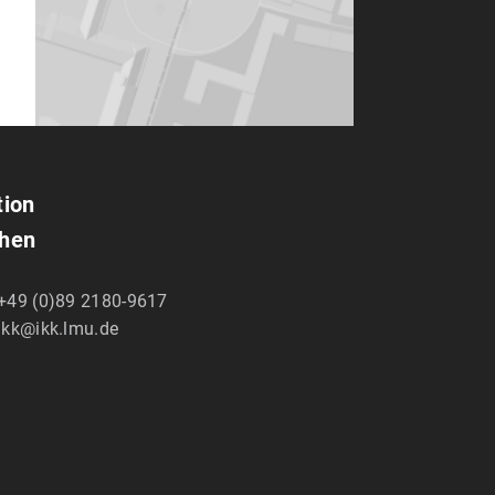
tion
chen
+49 (0)89 2180-9617
ikk@ikk.lmu.de