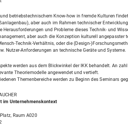
2
 und betriebstechnischem Know-how in fremde Kulturen findet
Großanlagenbau), aber auch im Rahmen technischer Entwicklun
lle Herausforderungen und Probleme dieses Technik- und Wisse
tmanagement, aber auch die Konzeption kulturell angepasster 
Mensch-Technik-Verhältnis, oder die (Design-)Forschungsmetho
w. Nutzer-Anforderungen an technische Geräte und Systeme.
Aspekte werden aus dem Blickwinkel der IKK behandelt. An zahl
evante Theoriemodelle angewendet und vertieft.
chiedenen Themenbereiche werden zu Beginn des Seminars ge
MAUCHER
tät im Unternehmenskontext
l Platz, Raum A020
2