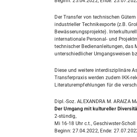
Beginn: 25.04.2022, Ende: 25.07.202
Der Transfer von technischen Gütern
industrieller Technikexporte (z.B. 
Bewässerungsprojekte). Interkulture
internationale Personal- und Projek
technischer Bedienanleitungen, das 
unterschiedlicher Umgangsweisen bz
Diese und weitere interdisziplinäre 
Transferpraxis werden zudem IKK-rel
Literaturempfehlungen für die vers
Dipl.-Soz. ALEXANDRA M. ARAIZA 
Der Umgang mit kultureller Diversi
2-stündig,
Mi 16-18 Uhr c.t., Geschiwster-Schol
Beginn: 27.04.2022, Ende: 27.07.202