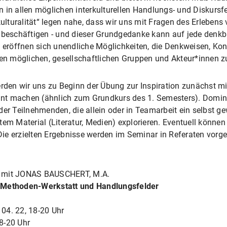
n in allen möglichen interkulturellen Handlungs- und Diskurs
kulturalität“ legen nahe, dass wir uns mit Fragen des Erlebens
 beschäftigen - und dieser Grundgedanke kann auf jede denkbare
eröffnen sich unendliche Möglichkeiten, die Denkweisen, Ko
len möglichen, gesellschaftlichen Gruppen und Akteur*innen z
en wir uns zu Beginn der Übung zur Inspiration zunächst mi
annt machen (ähnlich zum Grundkurs des 1. Semesters). Domini
der Teilnehmenden, die allein oder in Teamarbeit ein selbst 
tem Material (Literatur, Medien) explorieren. Eventuell können
ie erzielten Ergebnisse werden im Seminar in Referaten vorge
mit JONAS BAUSCHERT, M.A.
: Methoden-Werkstatt und Handlungsfelder
 04. 22, 18-20 Uhr
18-20 Uhr