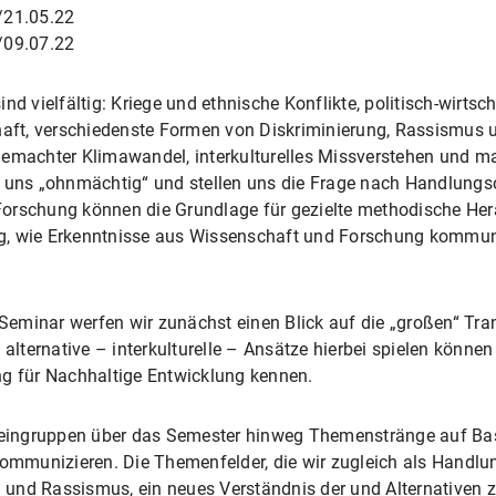
./21.05.22
./09.07.22
nd vielfältig: Kriege und ethnische Konflikte, politisch-wirt
chaft, verschiedenste Formen von Diskriminierung, Rassismus
achter Klimawandel, interkulturelles Missverstehen und m
r uns „ohnmächtig“ und stellen uns die Frage nach Handlungso
Forschung können die Grundlage für gezielte methodische He
lung, wie Erkenntnisse aus Wissenschaft und Forschung kommun
n Seminar werfen wir zunächst einen Blick auf die „großen“ Tra
 alternative – interkulturelle – Ansätze hierbei spielen könn
ng für Nachhaltige Entwicklung kennen.
Kleingruppen über das Semester hinweg Themenstränge auf Bas
kommunizieren. Die Themenfelder, die wir zugleich als Handlun
ng und Rassismus, ein neues Verständnis der und Alternativen