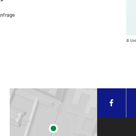
Anfrage
© Uni