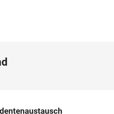
nd
tudentenaustausch