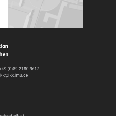
tion
chen
+49 (0)89 2180-9617
ikk@ikk.lmu.de
rrierefreiheit