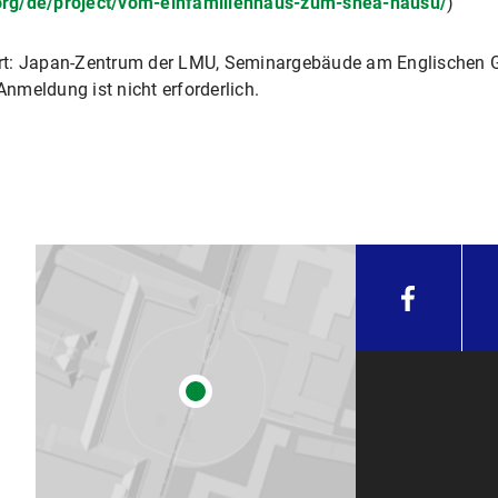
s.org/de/project/vom-einfamilienhaus-zum-shea-hausu/
)
 Ort: Japan-Zentrum der LMU, Seminargebäude am Englischen G
nmeldung ist nicht erforderlich.