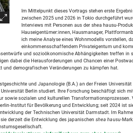
Im Mittelpunkt dieses Vortrags stehen erste Ergebn
zwischen 2025 und 2026 in Tokio durchgeführt wur
Interviews mit Personen aus der shea hausu-Produk
Hauseigentümer:innen, Hausmanager, Plattformanbi
ich meine Analyse eines Wohnmodells vorstellen, d
einkommensschaffendem Privateigentum und kommod
nsentwürfe und sozioökonomische Abhängigkeiten treffen in 
zeigen dabei die Herausforderungen und Chancen einer Postwac
 und demografischen Veränderungen zu kämpfen hat.
tgeschichte und Japanologie (B.A.) an der Freien Universität 
 Universität Berlin studiert. Ihre Forschung beschäftigt sich 
ur sowie sozialen und kulturellen Transformationsprozessen.
rlin-Institut für Bevölkerung und Entwicklung; seit 2024 ist si
ntwicklung der Technischen Universität Darmstadt. Im Rahme
t sie derzeit die Entwicklung des japanischen
shea hausu
-Mark
hstumsgesellschaft.