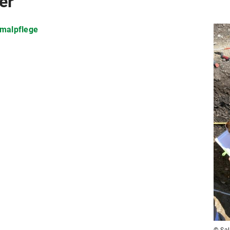
er
malpflege
© Sal