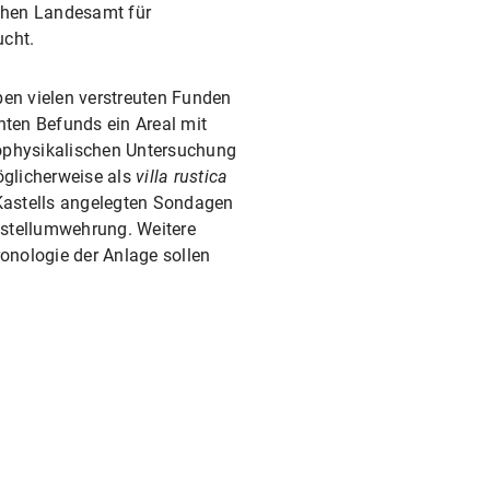
schen Landesamt für
ucht.
ben vielen verstreuten Funden
nten Befunds ein Areal mit
geophysikalischen Untersuchung
glicherweise als
villa rustica
 Kastells angelegten Sondagen
astellumwehrung. Weitere
onologie der Anlage sollen