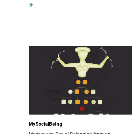
MySocialBeIng