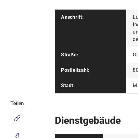
Anschrift:
Lu
In
un
de
Straße:
Ge
Postleitzahl:
8
Stadt:
M
Teilen
Dienstgebäude