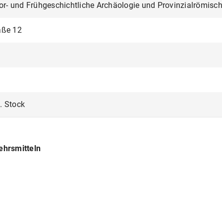
 Vor- und Frühgeschichtliche Archäologie und Provinzialrömisc
aße 12
. Stock
ehrsmitteln