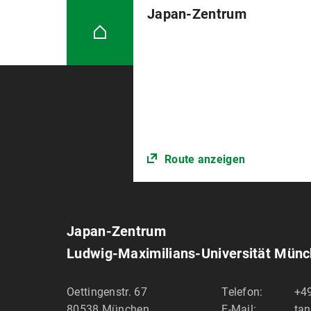
Japanisch an Hochschulen e.V.
Japan-Zentrum
(2016）
(2017)
1999 - 2003
[mit Takahashi, Yukie
Kyuentai e.V.
[mit Ebi, Martina]
Langenscheidt F
金 ケルン日本文化会館 日本語教師研修会 2016年
The Society of Japanese L
(2017)
(2015)
「ドイツ語を母語とする中級日本
WaDoku e.V. – Förderverein für
[mit Yoshioka, Kaoru / 
て－」In:
Japanisch als Fremdsp
的学習論からの分析」19th Symposium on 
2015.
(2017)
[mit Nakahiro, Mie / T
「中級日本語学習者の文章のわかりにくさの要因」21
Route anzeigen
als Fremdsprache
5, 128–142.
Heidelberg, 28. Feb.2015.
(2016)
(2014)
[mit Yoshioka, Kaoru / 
「ディクテーションテストからわかる上級日本語
的学習論からの分析」In:
Japanese
Japan-Zentrum
e.V., Universität Bonn, 1. März. 20
Ludwig-Maximilians-Universität Mün
(2015)
(2013)
「ディクテーションテストによる
„A report on the use of Japanese
85.
Oettingenstr. 67
Telefon:
+49
Dictionaries, Universität Tübingen,
80538
München
E-Mail:
tan