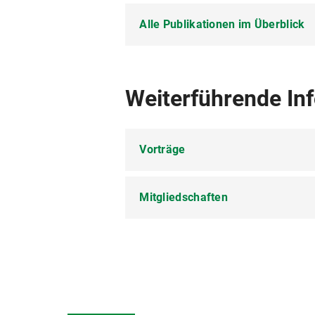
2010
Alle Publikationen im Überblick
2009
(2024）
2006 - 2011
„
Schnell
ist nicht immer
hayaku
: 
Weiterführende In
Buck-Albulet, Heidi / Oberwinkler,
Japan
. München: Iudicium, 385–4
2005 - 2010
Vorträge
(2023）
2003 - 2005 (mit Abständen)
[mit Ebi, Martina]
Langenscheidt V
PONS Langenscheidt.
Mitgliedschaften
(2025）
「日独語の学術論文における客観性を示す方法の違い」
(2021）
2003 - 2005
am Main, 21. Aug. 2025
[mit Ebi, Martina]
Langenscheidt J
Association of Japanese Langu
(2022）
(2020)
2003
「形容詞と動詞の副詞的用法の使用に見る日本語習熟
[mit Ebi, Martina / Steinmetz, Inga
European Association for Japa
Universität Düsseldorf), 24. Aug. 
Sprachkurs zum Japanischlernen
.