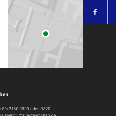
 (JaH)
Bachelorstudium (Japanese Studies, Schwerpunkt Teach
 / Nakahiro, Mie] 「ハイデルベルク大学における自主制作教科
it in 30 Tagen – Japanisch
. München: Langenscheidt.
Language) und Lehrerausbildung (Englisch als Fremdspra
 春, Japanische Kulturinstitut Köln, 23. Sep. 20
anguage Teaching (日本語教育学会)
und Oberschulbildung) an der Tokyo Gakugei University, 
語学習者の文章のわかりにくさの要因－あらすじの説明にお
 freie japanisch-deutsche Wörterbücher, Zeichenlexika und Le
Akahane, Yuko/ Tamura, Naoko] 「日系企業・団体との対
rache
5, 3–21.
Japanese Language Education in Europe, Université Bo
akahashi, Yukie] 「ハイデルベルク大学日本学科における自主制作教
. Symposium des Vereins Japanisch an Hochschul
Akahane, Yuko / Tamura, Naoko] 「日系企業・団体との
学習者の日本語力」20. Symposium des Vereins Japan
 Language Education in Europe
20, 249–254.
14.
chen
中上級日本語学習者の日本語能力についての一考察」In:
Japan
 dictionaries by students at German universities“. WaDoku S
 89/2180-9800 oder -9820
 22. Juni 2013.
ja.eberl@lrz.uni-muenchen.de