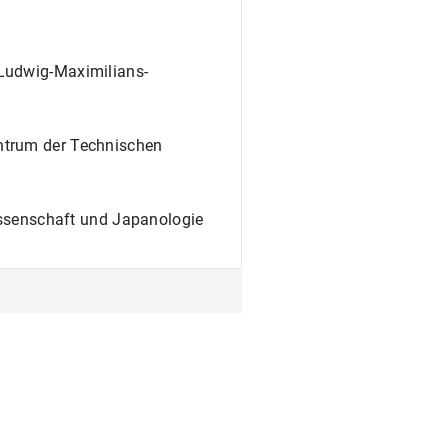
Ludwig-Maximilians-
ntrum der Technischen
wissenschaft und Japanologie
gie der Ruprecht-Karls-
und Asienwissenschaften,
en Friedrich-Wilhelms-