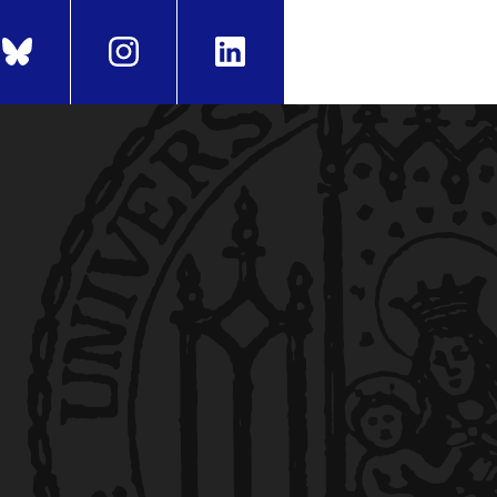
ing Japanese as a Foreign
書の改訂と評価方法の見直し」国際交流基
che für japanische Mittel-
16.
Abschluss als Bachelor of Arts
ける主語と視点の表現に注目し
rnmaterialien
話を取り入れた中上級日本語学習環境－状況
rdeaux Montaigne, 28. Aug.
科書の改訂と課題」In:
Japanisch
en e.V., Universität
対話を取り入れた中上級日本語学習環境－状況
isch an Hochschulen
isch als Fremdsprache
4, 62–
ymposium – Beyond General