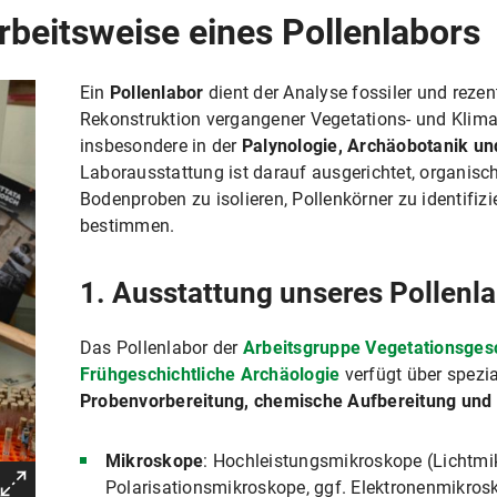
beitsweise eines Pollenlabors
Ein
Pollenlabor
dient der Analyse fossiler und rezen
Rekonstruktion vergangener Vegetations- und Klim
insbesondere in der
Palynologie, Archäobotanik un
Laborausstattung ist darauf ausgerichtet, organisc
Bodenproben zu isolieren, Pollenkörner zu identifiz
bestimmen.
1. Ausstattung unseres Pollenl
Das Pollenlabor der
Arbeitsgruppe Vegetationsgesc
Frühgeschichtliche Archäologie
verfügt über spezial
Probenvorbereitung, chemische Aufbereitung und
Mikroskope
: Hochleistungsmikroskope (Lichtmi
Polarisationsmikroskope, ggf. Elektronenmikrosk