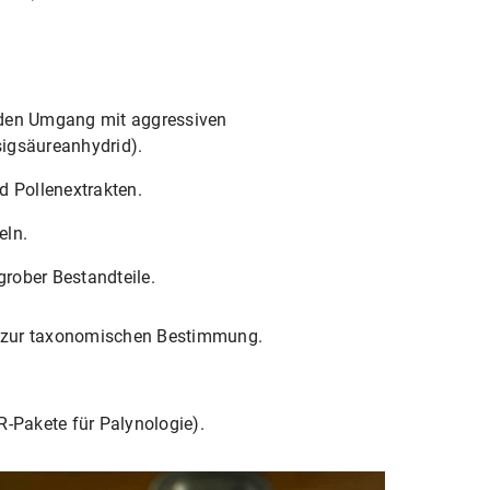
den Umgang mit aggressiven
sigsäureanhydrid).
 Pollenextrakten.
eln.
grober Bestandteile.
nt zur taxonomischen Bestimmung.
R-Pakete für Palynologie).