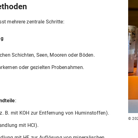
ethoden
st mehrere zentrale Schritte:
ng
hen Schichten, Seen, Mooren oder Böden.
hrkernen oder gezielten Probenahmen.
ndteile
:
z. B. mit KOH zur Entfernung von Huminstoffen).
© 20
ndlung mit HCl).
dlung mit HF zur Auflösung von mineralischen