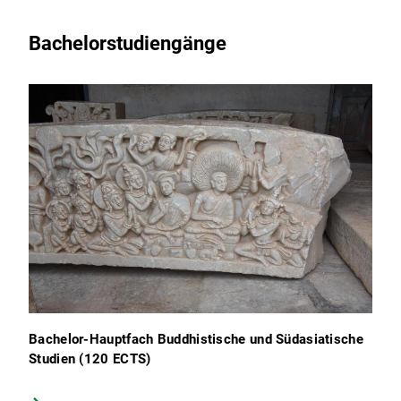
Bachelorstudiengänge
Prof.
Vincent Tournier
Prof. Jörg Heimbel
Prof. Simon
Cubelic
Dr. Elisa Ganser
Bachelor-Hauptfach Buddhistische und Südasiatische
Studien (120 ECTS)