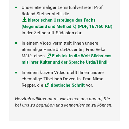
Unser ehemaliger Lehrstuhlvertreter Prof.
Bachelorstudiengang
Buddhistische und
Roland Steiner stellt die
Südasiatische Studien
Dr. Athanaric Huard
historischen Ursprünge des Fachs
Masterstudiengang
Religion und Philosophie in
(Gegenstand und Methodik) (PDF, 16.160 KB)
Asien
Nicole Terzová
in der Zeitschrift Südasien dar.
ERASMUS+-Programms
In einem Video vermittelt Ihnen unsere
ehemalige Hindi/Urdu-Dozentin, Frau Réka
Máté, einen
Einblick in die Welt Südasiens
mit ihrer Kultur und der Sprache Urdu/Hindi
.
In einem kurzen Video stellt Ihnen unsere
Studien- und Erasmus-Büro der Fakultät
ehemalige Tibetisch-Dozentin, Frau Nima
für Kulturwissenschaften
Repper, die
tibetische Schrift
vor.
Herzlich willkommen - wir freuen uns darauf, Sie
LMUexchange
bei uns zu begrüßen und kennenlernen zu können.
Studierenden des Instituts für Indologie und
Tibetologie